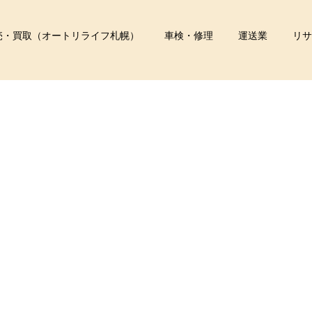
売・買取（オートリライフ札幌）
車検・修理
運送業
リサ
pixta_68900224_M