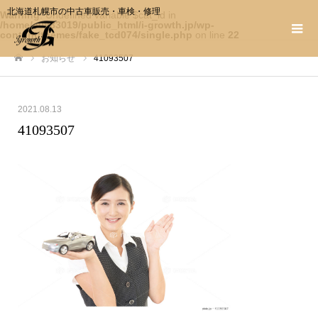
北海道札幌市の中古車販売・車検・修理
Warning
: Undefined variable $cat_id in
/home/c0983019/public_html/i-growth.jp/wp-
content/themes/fake_tcd074/single.php
on line
22
お知らせ
41093507
ホーム
2021.08.13
41093507