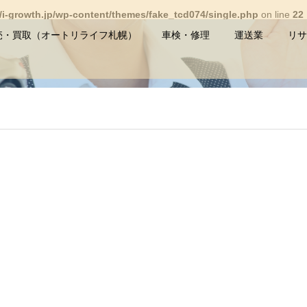
i-growth.jp/wp-content/themes/fake_tcd074/single.php
on line
22
売・買取（オートリライフ札幌）
車検・修理
運送業
リサ