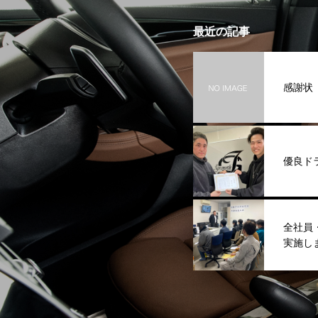
最近の記事
感謝状
優良ド
全社員
実施し