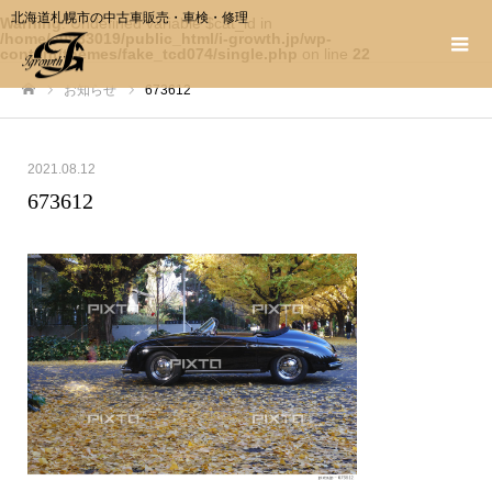
北海道札幌市の中古車販売・車検・修理
Warning
: Undefined variable $cat_id in
/home/c0983019/public_html/i-growth.jp/wp-
content/themes/fake_tcd074/single.php
on line
22
お知らせ
673612
ホーム
2021.08.12
673612