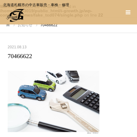
北海道札幌市の中古車販売・車検・修理
Warning
: Undefined variable $cat_id in
/home/c0983019/public_html/i-growth.jp/wp-
content/themes/fake_tcd074/single.php
on line
22
お知らせ
70466622
ホーム
2021.08.13
70466622