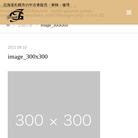
北海道札幌市の中古車販売・車検・修理
Warning
: Undefined variable $cat_id in
/home/c0983019/public_html/i-growth.jp/wp-
content/themes/fake_tcd074/single.php
on line
22
お知らせ
image_300x300
ホーム
2021.08.10
image_300x300