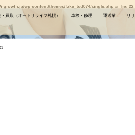
i-growth.jp/wp-content/themes/fake_tcd074/single.php
on line
22
売・買取（オートリライフ札幌）
車検・修理
運送業
リサ
01