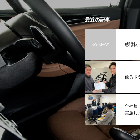
最近の記事
感謝状
優良ド
全社員
実施し